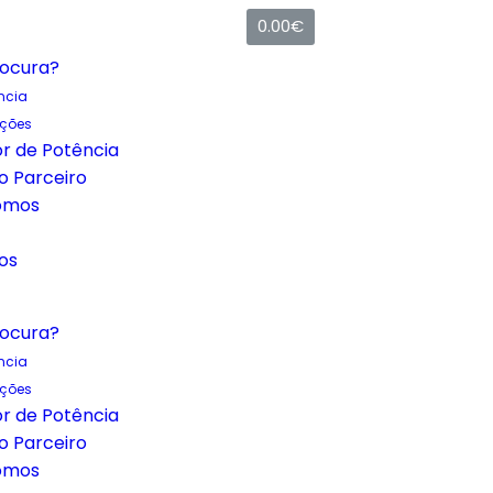
0.00
€
rocura?
ncia
uções
r de Potência
o Parceiro
omos
os
rocura?
ncia
uções
r de Potência
o Parceiro
omos