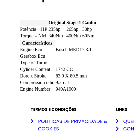
Original
Stage 1
Ganho
Potência – HP
235hp
265hp
30hp
Torque – NM
340Nm
400Nm
60Nm
Características
Engine Ecu
Bosch MED17.3.1
Gerabox Ecu
Type of Turbo
Cylider Content
1742 CC
Bore x Stroke
83.0 X 80.5 mm
Compression ratio
9.25 : 1
Engine Number
940A1000
TERMOS E CONDIÇÕES
LINKS
POLÍTICAS DE PRIVACIDADE &
QUE
COOKIES
CON