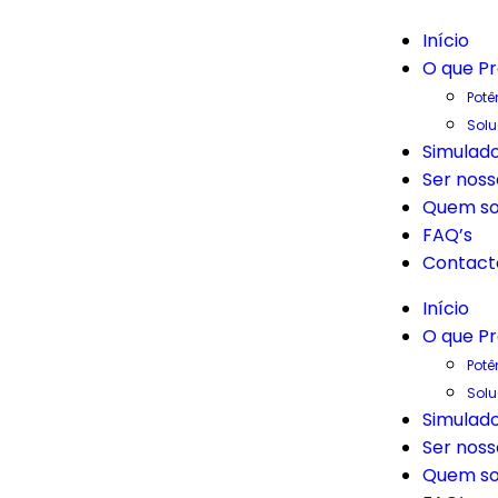
Início
O que P
Potê
Sol
Simulado
Ser noss
Quem s
FAQ’s
Contact
Início
O que P
Potê
Sol
Simulado
Ser noss
Quem s