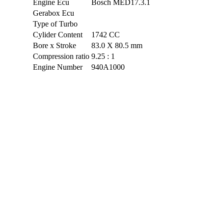
Engine Ecu
Bosch MED17.3.1
Gerabox Ecu
Type of Turbo
Cylider Content
1742 CC
Bore x Stroke
83.0 X 80.5 mm
Compression ratio
9.25 : 1
Engine Number
940A1000