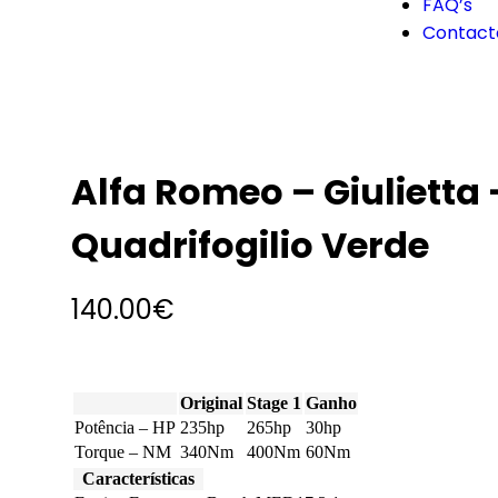
FAQ’s
Contact
Alfa Romeo – Giulietta –
Quadrifogilio Verde
140.00
€
Original
Stage 1
Ganho
Potência – HP
235hp
265hp
30hp
Torque – NM
340Nm
400Nm
60Nm
Características