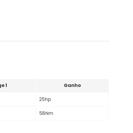
e 1
Ganho
25hp
58Nm