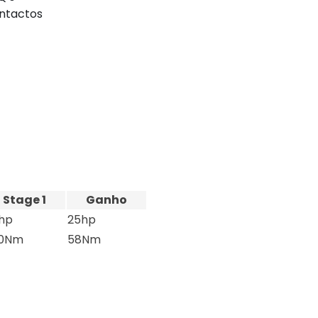
ntactos
Stage 1
Ganho
5hp
25hp
0Nm
58Nm