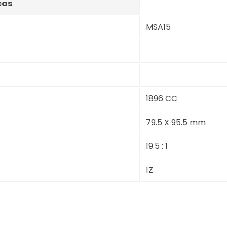
cas
MSA15
1896 CC
79.5 X 95.5 mm
19.5 : 1
1Z