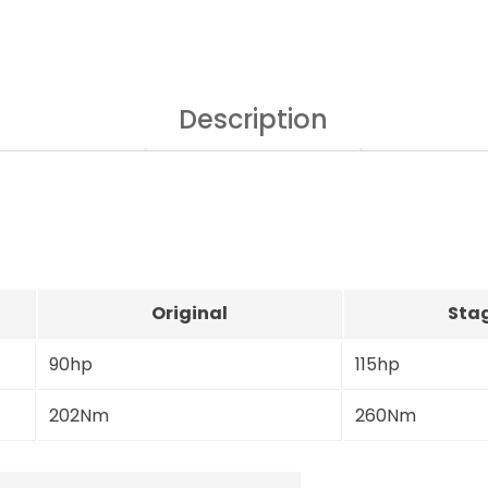
Description
Original
Stag
90hp
115hp
202Nm
260Nm