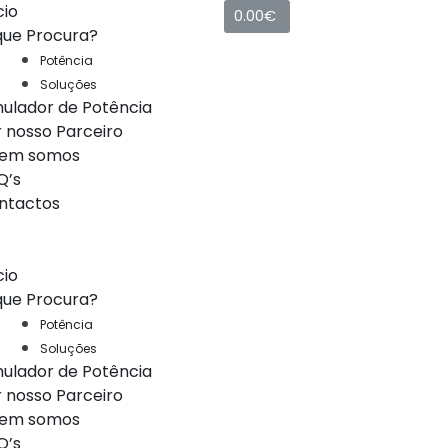
cio
0.00
€
que Procura?
Potência
Soluções
mulador de Potência
r nosso Parceiro
em somos
Q’s
ntactos
cio
que Procura?
Potência
Soluções
mulador de Potência
r nosso Parceiro
em somos
Q’s