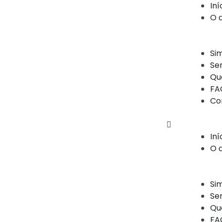
Iní
O 
Si
Se
Qu
FA
Co
Iní
O 
Si
Se
Qu
FA