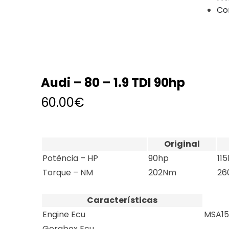
Co
Audi – 80 – 1.9 TDI 90hp
60.00
€
Original
Potência – HP
90hp
11
Torque – NM
202Nm
26
Características
Engine Ecu
MSA15
Gerabox Ecu