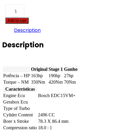
Audi
-
A4
Add to cart
-
2.5
Description
V6
TDI
Description
163hp
quantity
Original
Stage 1
Ganho
Potência – HP
163hp
190hp
27hp
Torque – NM
350Nm
420Nm
70Nm
Características
Engine Ecu
Bosch EDC15VM+
Gerabox Ecu
Type of Turbo
Cylider Content
2496 CC
Bore x Stroke
78.3 X 86.4 mm
Compression ratio
18.0 : 1