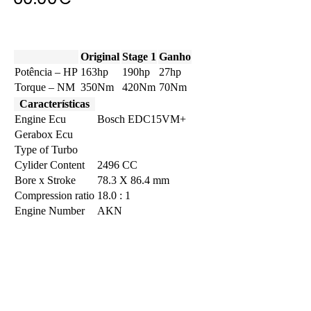
Original
Stage 1
Ganho
Potência – HP
163hp
190hp
27hp
Torque – NM
350Nm
420Nm
70Nm
Características
Engine Ecu
Bosch EDC15VM+
Gerabox Ecu
Type of Turbo
Cylider Content
2496 CC
Bore x Stroke
78.3 X 86.4 mm
Compression ratio
18.0 : 1
Engine Number
AKN