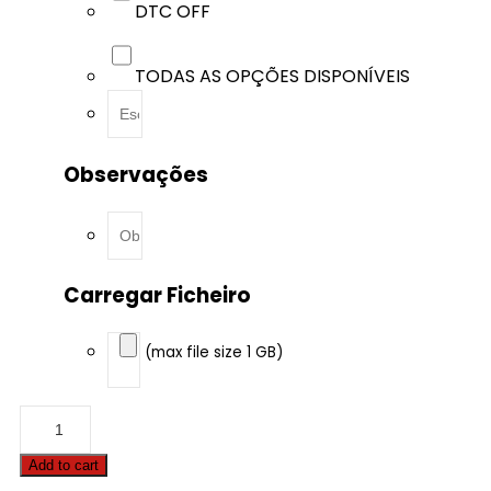
DTC OFF
TODAS AS OPÇÕES DISPONÍVEIS
Observações
Carregar Ficheiro
(max file size 1 GB)
BMW
-
5
Add to cart
serie