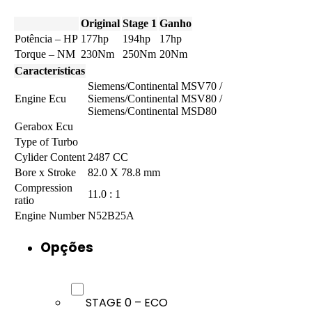
Original
Stage 1
Ganho
Potência – HP
177hp
194hp
17hp
Torque – NM
230Nm
250Nm
20Nm
Características
Siemens/Continental MSV70 /
Engine Ecu
Siemens/Continental MSV80 /
Siemens/Continental MSD80
Gerabox Ecu
Type of Turbo
Cylider Content
2487 CC
Bore x Stroke
82.0 X 78.8 mm
Compression
11.0 : 1
ratio
Engine Number
N52B25A
Opções
STAGE 0 – ECO