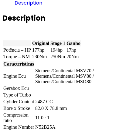
-
Description
523i
177hp
Description
quantity
Original
Stage 1
Ganho
Potência – HP
177hp
194hp
17hp
Torque – NM
230Nm
250Nm
20Nm
Características
Siemens/Continental MSV70 /
Engine Ecu
Siemens/Continental MSV80 /
Siemens/Continental MSD80
Gerabox Ecu
Type of Turbo
Cylider Content
2487 CC
Bore x Stroke
82.0 X 78.8 mm
Compression
11.0 : 1
ratio
Engine Number
N52B25A