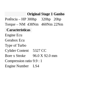
Original
Stage 1
Ganho
Potência – HP
300hp
320hp
20hp
Torque – NM
438Nm
460Nm
22Nm
Características
Engine Ecu
Gerabox Ecu
Type of Turbo
Cylider Content
5327 CC
Bore x Stroke
96.0 X 92.0 mm
Compression ratio
9.9 : 1
Engine Number
LS4