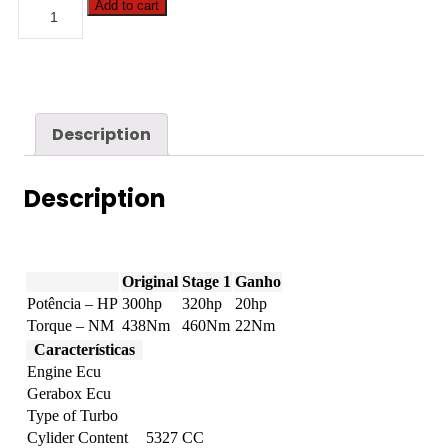
Buick
Add to cart
-
Lacrosse
-
5.3
V8
300hp
quantity
Description
Description
Original
Stage 1
Ganho
Potência – HP
300hp
320hp
20hp
Torque – NM
438Nm
460Nm
22Nm
Características
Engine Ecu
Gerabox Ecu
Type of Turbo
Cylider Content
5327 CC