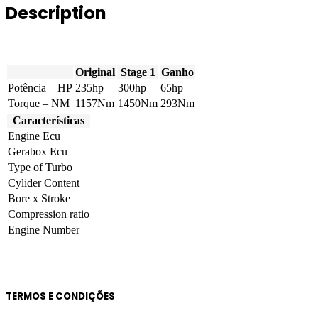
Description
4A
235hp
quantity
Original
Stage 1
Ganho
Potência – HP
235hp
300hp
65hp
Torque – NM
1157Nm
1450Nm
293Nm
Características
Engine Ecu
Gerabox Ecu
Type of Turbo
Cylider Content
Bore x Stroke
Compression ratio
Engine Number
TERMOS E CONDIÇÕES