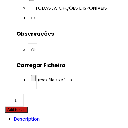
TODAS AS OPÇÕES DISPONÍVEIS
Observações
Carregar Ficheiro
(max file size 1 GB)
Case
-
Magnum
Add to cart
-
235
Description
8.7
Tier