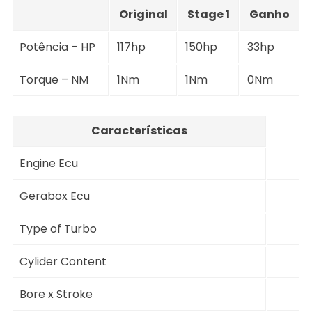
Original
Stage 1
Ganho
Potência – HP
117hp
150hp
33hp
Torque – NM
1Nm
1Nm
0Nm
Características
Engine Ecu
Gerabox Ecu
Type of Turbo
Cylider Content
Bore x Stroke