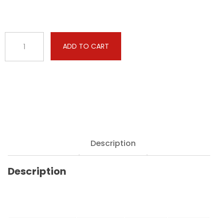
Case
ADD TO CART
-
Maxxum
-
115
6.7
Tier
4A
117hp
quantity
Description
Description