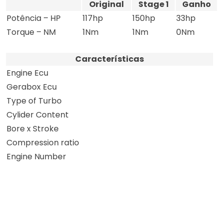
Original
Stage 1
Ganho
Potência – HP
117hp
150hp
33hp
Torque – NM
1Nm
1Nm
0Nm
Características
Engine Ecu
Gerabox Ecu
Type of Turbo
Cylider Content
Bore x Stroke
Compression ratio
Engine Number