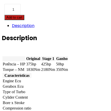
Caterpillar
-
C11OHE
Add to cart
-
11.1
Description
-
375hp
Description
quantity
Original
Stage 1
Ganho
Potência – HP
375hp
425hp
50hp
Torque – NM
1830Nm
2180Nm
350Nm
Características
Engine Ecu
Gerabox Ecu
Type of Turbo
Cylider Content
Bore x Stroke
Compression ratio