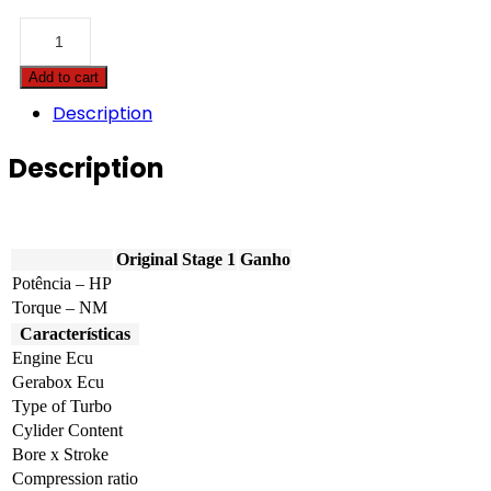
Claas
-
Jaguar
Add to cart
830
-
Description
12.8
-
Description
354hp
quantity
Original
Stage 1
Ganho
Potência – HP
Torque – NM
Características
Engine Ecu
Gerabox Ecu
Type of Turbo
Cylider Content
Bore x Stroke
Compression ratio