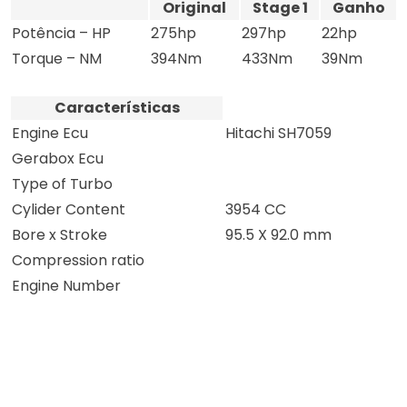
Original
Stage 1
Ganho
Potência – HP
275hp
297hp
22hp
Torque – NM
394Nm
433Nm
39Nm
Características
Engine Ecu
Hitachi SH7059
Gerabox Ecu
Type of Turbo
Cylider Content
3954 CC
Bore x Stroke
95.5 X 92.0 mm
Compression ratio
Engine Number