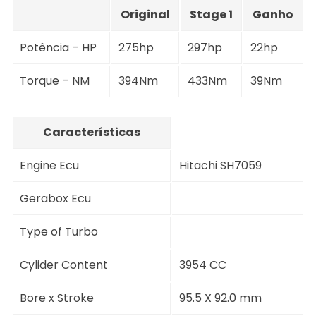
Original
Stage 1
Ganho
Potência – HP
275hp
297hp
22hp
Torque – NM
394Nm
433Nm
39Nm
Características
Engine Ecu
Hitachi SH7059
Gerabox Ecu
Type of Turbo
Cylider Content
3954 CC
Bore x Stroke
95.5 X 92.0 mm