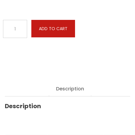
Nissan
ADD TO CART
-
Patrol
-
VQ40
4.0
V6
275hp
quantity
Description
Description