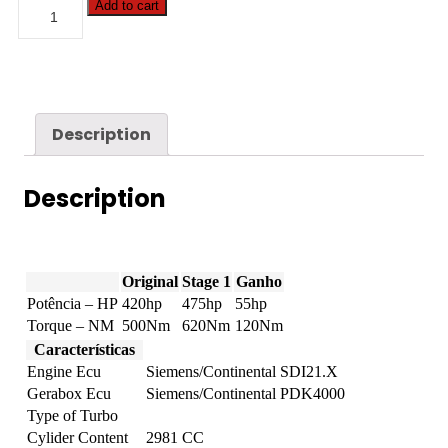
Porsche
Add to cart
-
911
-
3.0T
Carrera
S
/
Description
4S
420hp
quantity
Description
Original
Stage 1
Ganho
Potência – HP
420hp
475hp
55hp
Torque – NM
500Nm
620Nm
120Nm
Características
Engine Ecu
Siemens/Continental SDI21.X
Gerabox Ecu
Siemens/Continental PDK4000
Type of Turbo
Cylider Content
2981 CC