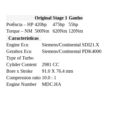
Original
Stage 1
Ganho
Potência – HP
420hp
475hp
55hp
Torque – NM
500Nm
620Nm
120Nm
Características
Engine Ecu
Siemens/Continental SDI21.X
Gerabox Ecu
Siemens/Continental PDK4000
Type of Turbo
Cylider Content
2981 CC
Bore x Stroke
91.0 X 76.4 mm
Compression ratio
10.0 : 1
Engine Number
MDC.HA