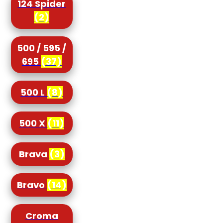
124 Spider
(2)
500 / 595 /
695
(37)
500 L
(8)
500 X
(11)
Brava
(3)
Bravo
(14)
Croma