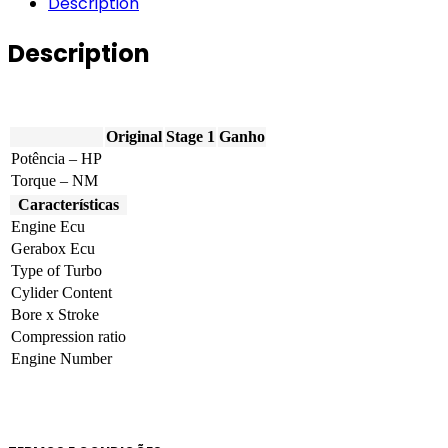
Description
V8
Bi-
Description
Turbo
621hp
quantity
Original
Stage 1
Ganho
Potência – HP
Torque – NM
Características
Engine Ecu
Gerabox Ecu
Type of Turbo
Cylider Content
Bore x Stroke
Compression ratio
Engine Number