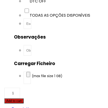
DTC OFF
TODAS AS OPÇÕES DISPONÍVEIS
Observações
Carregar Ficheiro
(max file size 1 GB)
Alpina
-
B5
Add to cart
-
4.4