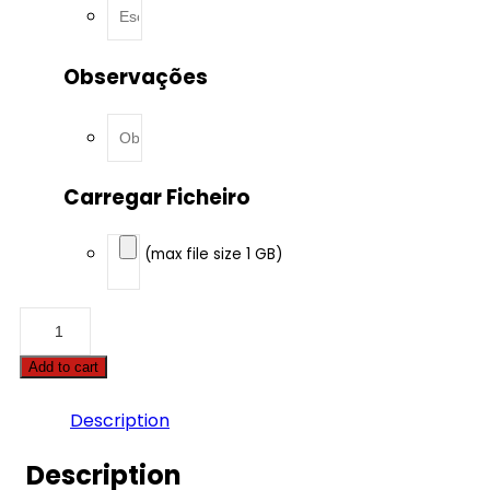
Observações
Carregar Ficheiro
(max file size 1 GB)
Alpina
-
D3
Add to cart
-
S
3.0
Description
355hp
quantity
Description