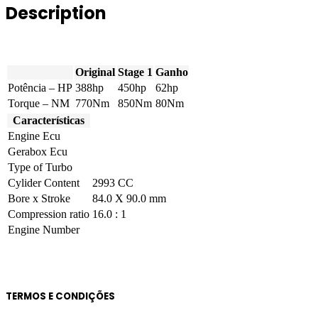
Description
388hp
quantity
Original
Stage 1
Ganho
Potência – HP
388hp
450hp
62hp
Torque – NM
770Nm
850Nm
80Nm
Características
Engine Ecu
Gerabox Ecu
Type of Turbo
Cylider Content
2993 CC
Bore x Stroke
84.0 X 90.0 mm
Compression ratio
16.0 : 1
Engine Number
TERMOS E CONDIÇÕES