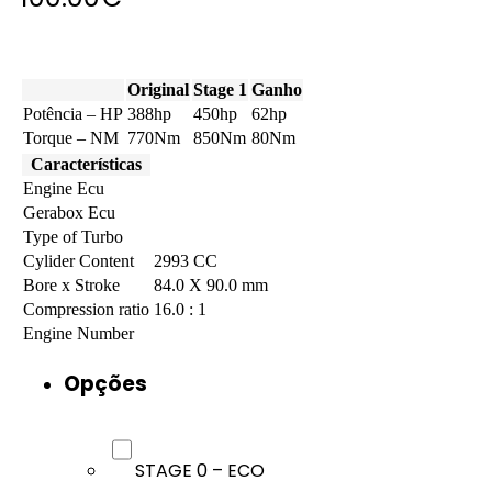
Original
Stage 1
Ganho
Potência – HP
388hp
450hp
62hp
Torque – NM
770Nm
850Nm
80Nm
Características
Engine Ecu
Gerabox Ecu
Type of Turbo
Cylider Content
2993 CC
Bore x Stroke
84.0 X 90.0 mm
Compression ratio
16.0 : 1
Engine Number
Opções
STAGE 0 – ECO