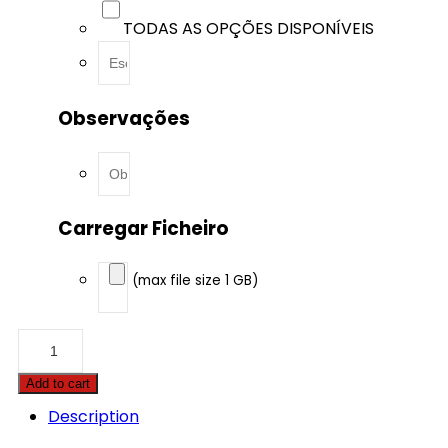
TODAS AS OPÇÕES DISPONÍVEIS
Observações
Carregar Ficheiro
(max file size 1 GB)
Alpina
-
XD4
Add to cart
-
3.0
Description
Quad-
Turbo