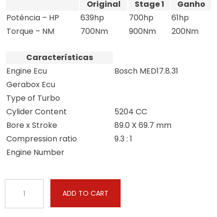
Original
Stage 1
Ganho
Potência – HP
639hp
700hp
61hp
Torque – NM
700Nm
900Nm
200Nm
Características
Engine Ecu
Bosch MED17.8.31
Gerabox Ecu
Type of Turbo
Cylider Content
5204 CC
Bore x Stroke
89.0 X 69.7 mm
Compression ratio
9.3 : 1
Engine Number
Aston
ADD TO CART
Martin
-