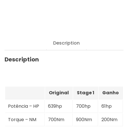
DB11
-
5.2
V12
Twinturbo
639hp
quantity
Description
Description
Original
Stage 1
Ganho
Potência – HP
639hp
700hp
61hp
Torque – NM
700Nm
900Nm
200Nm