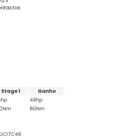
Q’s
ntactos
Stage 1
Ganho
5hp
49hp
00Nm
80Nm
EDC17C46