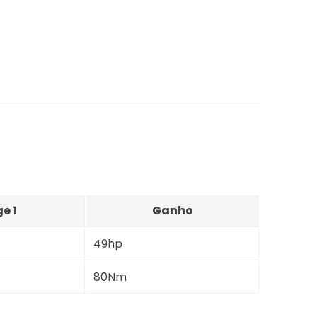
e 1
Ganho
49hp
80Nm