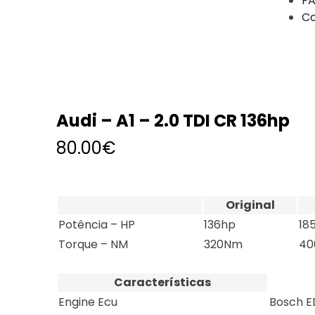
FA
Co
Audi – A1 – 2.0 TDI CR 136hp
80.00
€
Original
Potência – HP
136hp
18
Torque – NM
320Nm
4
Características
Engine Ecu
Bosch 