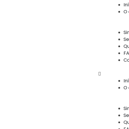
In
O 
Si
Se
Q
FA
Co
In
O 
Si
Se
Q