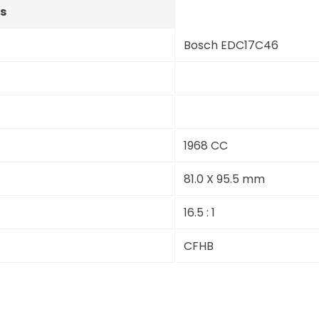
s
Bosch EDC17C46
1968 CC
81.0 X 95.5 mm
16.5 : 1
CFHB