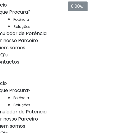
ício
0.00
€
que Procura?
Potência
Soluções
mulador de Potência
r nosso Parceiro
uem somos
Q’s
ntactos
ício
que Procura?
Potência
Soluções
mulador de Potência
r nosso Parceiro
uem somos