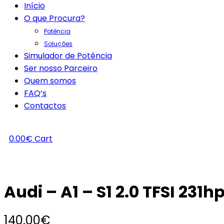
Início
O que Procura?
Potência
Soluções
Simulador de Potência
Ser nosso Parceiro
Quem somos
FAQ’s
Contactos
0.00
€
Cart
Audi – A1 – S1 2.0 TFSI 231h
140.00
€