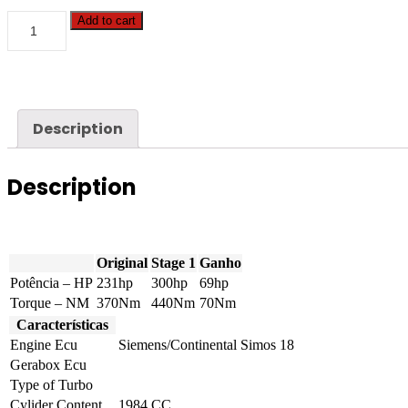
Audi
Add to cart
-
A1
-
S1
2.0
TFSI
Description
231hp
quantity
Description
Original
Stage 1
Ganho
Potência – HP
231hp
300hp
69hp
Torque – NM
370Nm
440Nm
70Nm
Características
Engine Ecu
Siemens/Continental Simos 18
Gerabox Ecu
Type of Turbo
Cylider Content
1984 CC