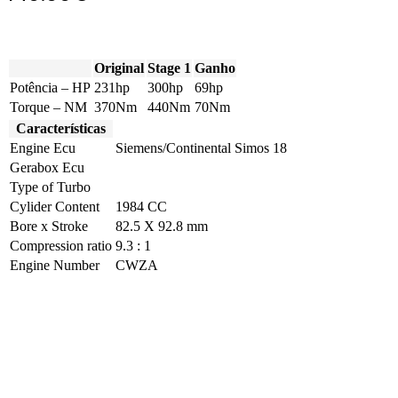
Original
Stage 1
Ganho
Potência – HP
231hp
300hp
69hp
Torque – NM
370Nm
440Nm
70Nm
Características
Engine Ecu
Siemens/Continental Simos 18
Gerabox Ecu
Type of Turbo
Cylider Content
1984 CC
Bore x Stroke
82.5 X 92.8 mm
Compression ratio
9.3 : 1
Engine Number
CWZA