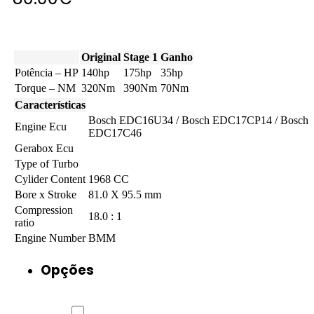
Original
Stage 1
Ganho
Potência – HP
140hp
175hp
35hp
Torque – NM
320Nm
390Nm
70Nm
Características
Bosch EDC16U34 / Bosch EDC17CP14 / Bosch
Engine Ecu
EDC17C46
Gerabox Ecu
Type of Turbo
Cylider Content
1968 CC
Bore x Stroke
81.0 X 95.5 mm
Compression
18.0 : 1
ratio
Engine Number
BMM
Opções