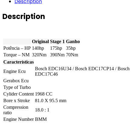
Description
TDI
DPF
Description
140hp
quantity
Original
Stage 1
Ganho
Potência – HP
140hp
175hp
35hp
Torque – NM
320Nm
390Nm
70Nm
Características
Bosch EDC16U34 / Bosch EDC17CP14 / Bosch
Engine Ecu
EDC17C46
Gerabox Ecu
Type of Turbo
Cylider Content
1968 CC
Bore x Stroke
81.0 X 95.5 mm
Compression
18.0 : 1
ratio
Engine Number
BMM