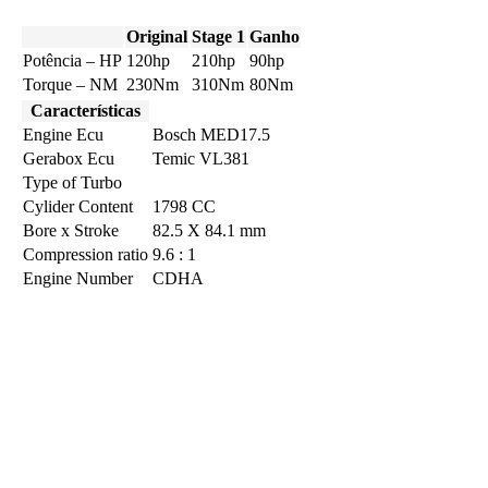
Original
Stage 1
Ganho
Potência – HP
120hp
210hp
90hp
Torque – NM
230Nm
310Nm
80Nm
Características
Engine Ecu
Bosch MED17.5
Gerabox Ecu
Temic VL381
Type of Turbo
Cylider Content
1798 CC
Bore x Stroke
82.5 X 84.1 mm
Compression ratio
9.6 : 1
Engine Number
CDHA