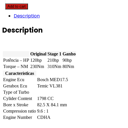
A4
Add to cart
-
1.8
Description
TFSI
120hp
Description
quantity
Original
Stage 1
Ganho
Potência – HP
120hp
210hp
90hp
Torque – NM
230Nm
310Nm
80Nm
Características
Engine Ecu
Bosch MED17.5
Gerabox Ecu
Temic VL381
Type of Turbo
Cylider Content
1798 CC
Bore x Stroke
82.5 X 84.1 mm
Compression ratio
9.6 : 1
Engine Number
CDHA