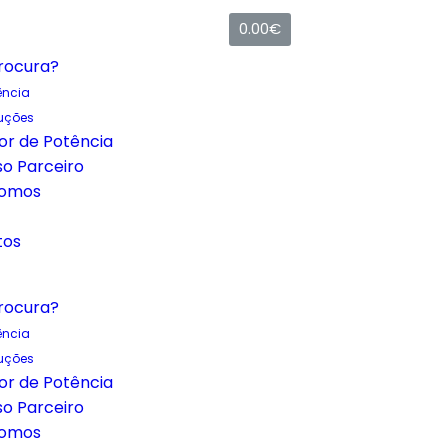
0.00
€
rocura?
ência
uções
or de Potência
so Parceiro
omos
tos
rocura?
ência
uções
or de Potência
so Parceiro
omos