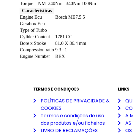
Torque – NM
240Nm
340Nm
100Nm
Características
Engine Ecu
Bosch ME7.5.5
Gerabox Ecu
Type of Turbo
Cylider Content
1781 CC
Bore x Stroke
81.0 X 86.4 mm
Compression ratio
9.3 : 1
Engine Number
BEX
TERMOS E CONDIÇÕES
LINKS
POLÍTICAS DE PRIVACIDADE &
QU
COOKIES
CO
Termos e condições de uso
A 
dos produtos e/ou ficheiros
AS
LIVRO DE RECLAMAÇÕES
OS