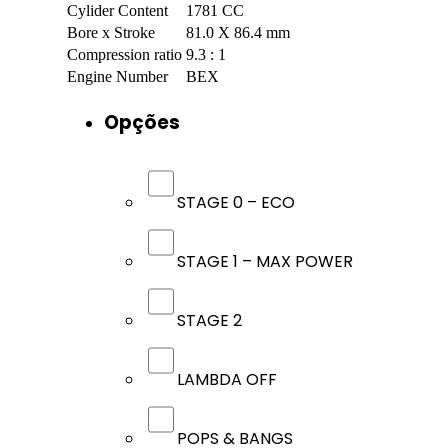
Cylider Content
1781 CC
Bore x Stroke
81.0 X 86.4 mm
Compression ratio
9.3 : 1
Engine Number
BEX
Opções
STAGE 0 – ECO
STAGE 1 – MAX POWER
STAGE 2
LAMBDA OFF
POPS & BANGS