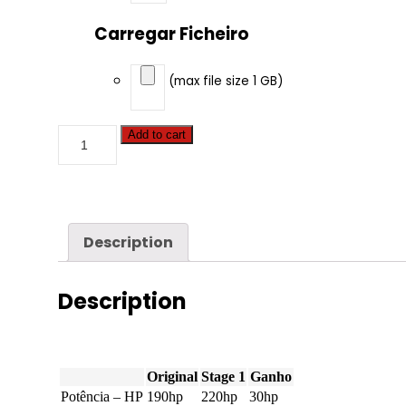
Carregar Ficheiro
(max file size 1 GB)
Add to cart
Description
Description
Original
Stage 1
Ganho
Potência – HP
190hp
220hp
30hp