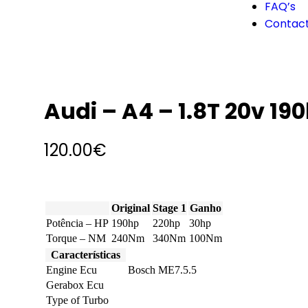
FAQ’s
Contac
Audi – A4 – 1.8T 20v 19
120.00
€
Original
Stage 1
Ganho
Potência – HP
190hp
220hp
30hp
Torque – NM
240Nm
340Nm
100Nm
Características
Engine Ecu
Bosch ME7.5.5
Gerabox Ecu
Type of Turbo