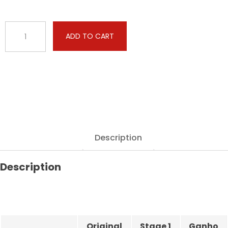
Audi
ADD TO CART
-
A4
-
2.0
TDI
122hp
quantity
Description
Description
Original
Stage 1
Ganho