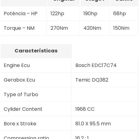
Potência – HP
122hp
190hp
68hp
Torque – NM
270Nm
420Nm
150Nm
Características
Engine Ecu
Bosch EDC17C74
Gerabox Ecu
Temic DQ382
Type of Turbo
Cylider Content
1968 CC
Bore x Stroke
81.0 X 95.5 mm
Compression ratio
16.2 : 1