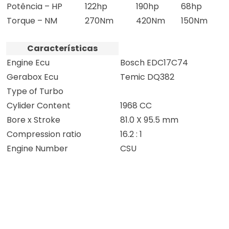
Potência – HP
122hp
190hp
68hp
Torque – NM
270Nm
420Nm
150Nm
Características
Engine Ecu
Bosch EDC17C74
Gerabox Ecu
Temic DQ382
Type of Turbo
Cylider Content
1968 CC
Bore x Stroke
81.0 X 95.5 mm
Compression ratio
16.2 : 1
Engine Number
CSU