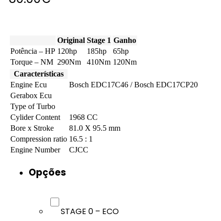
Original
Stage 1
Ganho
Potência – HP
120hp
185hp
65hp
Torque – NM
290Nm
410Nm
120Nm
Características
Engine Ecu
Bosch EDC17C46 / Bosch EDC17CP20
Gerabox Ecu
Type of Turbo
Cylider Content
1968 CC
Bore x Stroke
81.0 X 95.5 mm
Compression ratio
16.5 : 1
Engine Number
CJCC
Opções
STAGE 0 – ECO