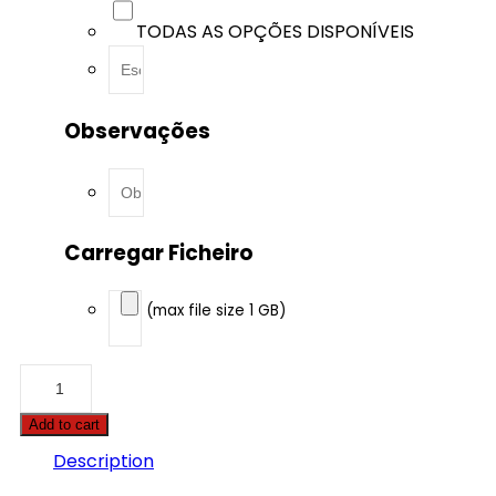
TODAS AS OPÇÕES DISPONÍVEIS
Observações
Carregar Ficheiro
(max file size 1 GB)
Audi
-
A4
Add to cart
-
2.0
Description
TDI
CR