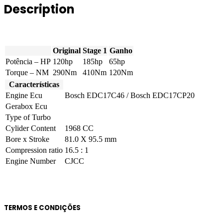
Description
120hp
quantity
Original
Stage 1
Ganho
Potência – HP
120hp
185hp
65hp
Torque – NM
290Nm
410Nm
120Nm
Características
Engine Ecu
Bosch EDC17C46 / Bosch EDC17CP20
Gerabox Ecu
Type of Turbo
Cylider Content
1968 CC
Bore x Stroke
81.0 X 95.5 mm
Compression ratio
16.5 : 1
Engine Number
CJCC
TERMOS E CONDIÇÕES