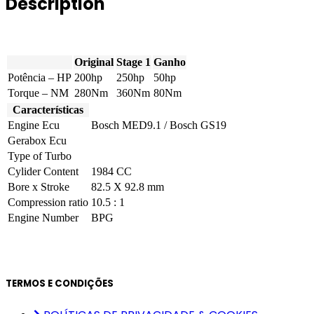
Description
quantity
Original
Stage 1
Ganho
Potência – HP
200hp
250hp
50hp
Torque – NM
280Nm
360Nm
80Nm
Características
Engine Ecu
Bosch MED9.1 / Bosch GS19
Gerabox Ecu
Type of Turbo
Cylider Content
1984 CC
Bore x Stroke
82.5 X 92.8 mm
Compression ratio
10.5 : 1
Engine Number
BPG
TERMOS E CONDIÇÕES