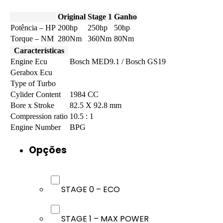
Original
Stage 1
Ganho
Potência – HP
200hp
250hp
50hp
Torque – NM
280Nm
360Nm
80Nm
Características
Engine Ecu
Bosch MED9.1 / Bosch GS19
Gerabox Ecu
Type of Turbo
Cylider Content
1984 CC
Bore x Stroke
82.5 X 92.8 mm
Compression ratio
10.5 : 1
Engine Number
BPG
Opções
STAGE 0 – ECO
STAGE 1 – MAX POWER