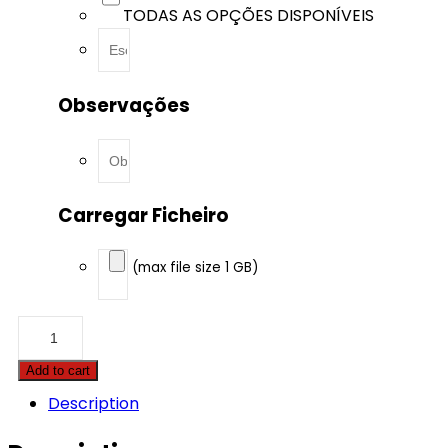
TODAS AS OPÇÕES DISPONÍVEIS
Observações
Carregar Ficheiro
(max file size 1 GB)
Audi
-
A4
Add to cart
-
2.0
Description
TFSI
200hp