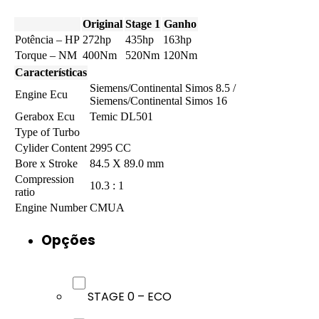
Original
Stage 1
Ganho
Potência – HP
272hp
435hp
163hp
Torque – NM
400Nm
520Nm
120Nm
Características
Siemens/Continental Simos 8.5 /
Engine Ecu
Siemens/Continental Simos 16
Gerabox Ecu
Temic DL501
Type of Turbo
Cylider Content
2995 CC
Bore x Stroke
84.5 X 89.0 mm
Compression
10.3 : 1
ratio
Engine Number
CMUA
Opções
STAGE 0 – ECO