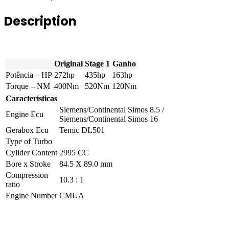
TFSI
272hp
Description
quantity
Original
Stage 1
Ganho
Potência – HP
272hp
435hp
163hp
Torque – NM
400Nm
520Nm
120Nm
Características
Siemens/Continental Simos 8.5 /
Engine Ecu
Siemens/Continental Simos 16
Gerabox Ecu
Temic DL501
Type of Turbo
Cylider Content
2995 CC
Bore x Stroke
84.5 X 89.0 mm
Compression
10.3 : 1
ratio
Engine Number
CMUA