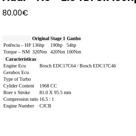
80.00
€
Original
Stage 1
Ganho
Potência – HP
136hp
190hp
54hp
Torque – NM
320Nm
420Nm
100Nm
Características
Engine Ecu
Bosch EDC17C64 / Bosch EDC17C46
Gerabox Ecu
Type of Turbo
Cylider Content
1968 CC
Bore x Stroke
81.0 X 95.5 mm
Compression ratio
16.5 : 1
Engine Number
CJCB