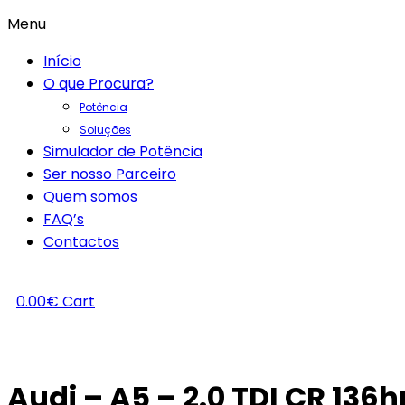
Menu
Início
O que Procura?
Potência
Soluções
Simulador de Potência
Ser nosso Parceiro
Quem somos
FAQ’s
Contactos
0.00
€
Cart
Audi – A5 – 2.0 TDI CR 136h