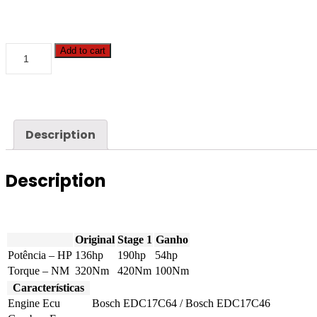
Audi
Add to cart
-
A5
-
2.0
TDI
CR
Description
136hp
quantity
Description
Original
Stage 1
Ganho
Potência – HP
136hp
190hp
54hp
Torque – NM
320Nm
420Nm
100Nm
Características
Engine Ecu
Bosch EDC17C64 / Bosch EDC17C46