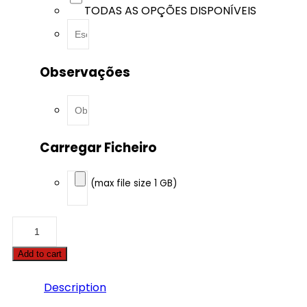
TODAS AS OPÇÕES DISPONÍVEIS
Observações
Carregar Ficheiro
(max file size 1 GB)
Audi
-
A5
Add to cart
-
2.0
TFSI
Description
150hp