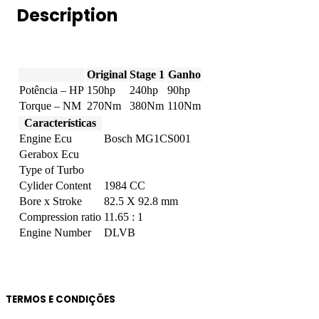
quantity
Description
Original
Stage 1
Ganho
Potência – HP
150hp
240hp
90hp
Torque – NM
270Nm
380Nm
110Nm
Características
Engine Ecu
Bosch MG1CS001
Gerabox Ecu
Type of Turbo
Cylider Content
1984 CC
Bore x Stroke
82.5 X 92.8 mm
Compression ratio
11.65 : 1
Engine Number
DLVB
TERMOS E CONDIÇÕES