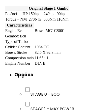
Original
Stage 1
Ganho
Potência – HP
150hp
240hp
90hp
Torque – NM
270Nm
380Nm
110Nm
Características
Engine Ecu
Bosch MG1CS001
Gerabox Ecu
Type of Turbo
Cylider Content
1984 CC
Bore x Stroke
82.5 X 92.8 mm
Compression ratio
11.65 : 1
Engine Number
DLVB
Opções
STAGE 0 – ECO
STAGE 1 – MAX POWER