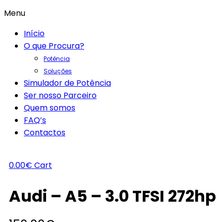
Menu
Início
O que Procura?
Potência
Soluções
Simulador de Potência
Ser nosso Parceiro
Quem somos
FAQ’s
Contactos
0.00
€
Cart
Audi – A5 – 3.0 TFSI 272hp