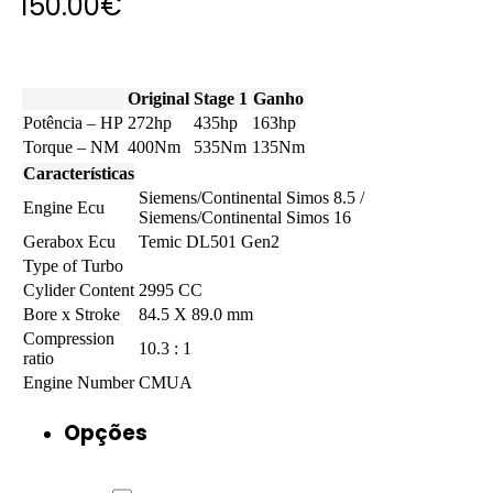
150.00
€
Original
Stage 1
Ganho
Potência – HP
272hp
435hp
163hp
Torque – NM
400Nm
535Nm
135Nm
Características
Siemens/Continental Simos 8.5 /
Engine Ecu
Siemens/Continental Simos 16
Gerabox Ecu
Temic DL501 Gen2
Type of Turbo
Cylider Content
2995 CC
Bore x Stroke
84.5 X 89.0 mm
Compression
10.3 : 1
ratio
Engine Number
CMUA
Opções