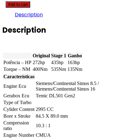
A5
Add to cart
-
3.0
Description
TFSI
272hp
Description
quantity
Original
Stage 1
Ganho
Potência – HP
272hp
435hp
163hp
Torque – NM
400Nm
535Nm
135Nm
Características
Siemens/Continental Simos 8.5 /
Engine Ecu
Siemens/Continental Simos 16
Gerabox Ecu
Temic DL501 Gen2
Type of Turbo
Cylider Content
2995 CC
Bore x Stroke
84.5 X 89.0 mm
Compression
10.3 : 1
ratio
Engine Number
CMUA