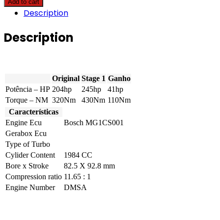
Add to cart
-
Description
40
TFSI
(2.0T)
Description
204hp
quantity
Original
Stage 1
Ganho
Potência – HP
204hp
245hp
41hp
Torque – NM
320Nm
430Nm
110Nm
Características
Engine Ecu
Bosch MG1CS001
Gerabox Ecu
Type of Turbo
Cylider Content
1984 CC
Bore x Stroke
82.5 X 92.8 mm
Compression ratio
11.65 : 1
Engine Number
DMSA