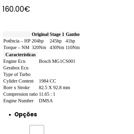
160.00
€
Original
Stage 1
Ganho
Potência – HP
204hp
245hp
41hp
Torque – NM
320Nm
430Nm
110Nm
Características
Engine Ecu
Bosch MG1CS001
Gerabox Ecu
Type of Turbo
Cylider Content
1984 CC
Bore x Stroke
82.5 X 92.8 mm
Compression ratio
11.65 : 1
Engine Number
DMSA
Opções