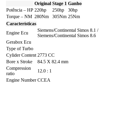
Original
Stage 1
Ganho
Potência – HP
220hp
250hp
30hp
Torque – NM
280Nm
305Nm
25Nm
Características
Siemens/Continental Simos 8.1 /
Engine Ecu
Siemens/Continental Simos 8.6
Gerabox Ecu
Type of Turbo
Cylider Content
2773 CC
Bore x Stroke
84.5 X 82.4 mm
Compression
12.0 : 1
ratio
Engine Number
CCEA