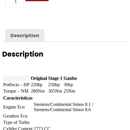
-
A6
-
2.8
FSI
220hp
quantity
Description
Description
Original
Stage 1
Ganho
Potência – HP
220hp
250hp
30hp
Torque – NM
280Nm
305Nm
25Nm
Características
Siemens/Continental Simos 8.1 /
Engine Ecu
Siemens/Continental Simos 8.6
Gerabox Ecu
Type of Turbo
Cylider Content
2773 CC