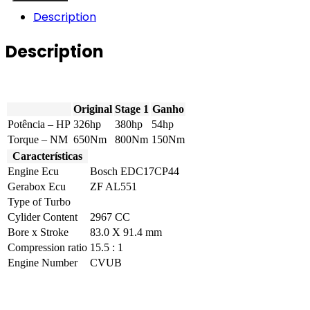
3.0
Description
TDI
Bi-
Description
Turbo
326hp
quantity
Original
Stage 1
Ganho
Potência – HP
326hp
380hp
54hp
Torque – NM
650Nm
800Nm
150Nm
Características
Engine Ecu
Bosch EDC17CP44
Gerabox Ecu
ZF AL551
Type of Turbo
Cylider Content
2967 CC
Bore x Stroke
83.0 X 91.4 mm
Compression ratio
15.5 : 1
Engine Number
CVUB