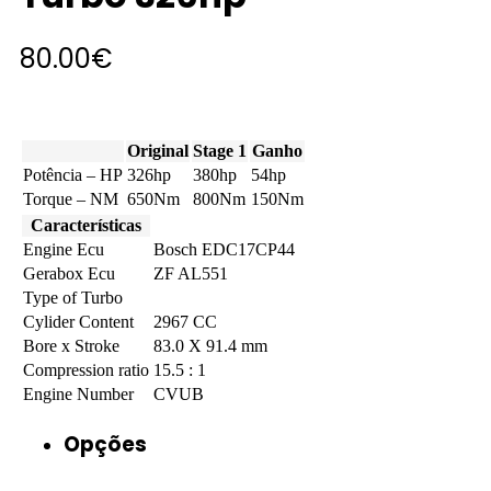
80.00
€
Original
Stage 1
Ganho
Potência – HP
326hp
380hp
54hp
Torque – NM
650Nm
800Nm
150Nm
Características
Engine Ecu
Bosch EDC17CP44
Gerabox Ecu
ZF AL551
Type of Turbo
Cylider Content
2967 CC
Bore x Stroke
83.0 X 91.4 mm
Compression ratio
15.5 : 1
Engine Number
CVUB
Opções