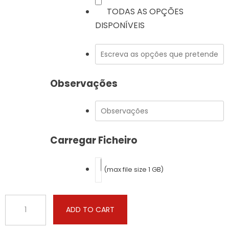
TODAS AS OPÇÕES
DISPONÍVEIS
Observações
Carregar Ficheiro
(max file size 1 GB)
Audi
ADD TO CART
-
A6