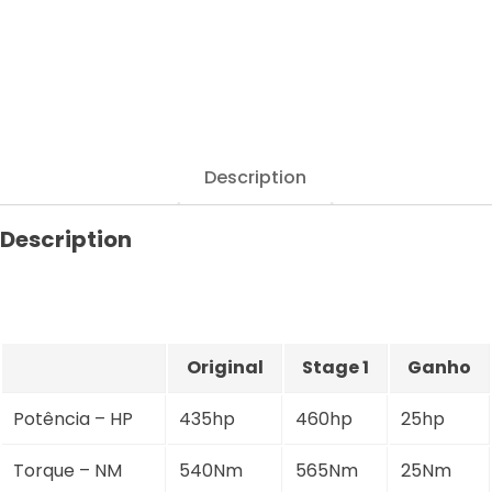
-
5.2
FSI
435hp
quantity
Description
Description
Original
Stage 1
Ganho
Potência – HP
435hp
460hp
25hp
Torque – NM
540Nm
565Nm
25Nm