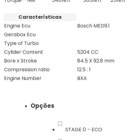
Torque – NM
540Nm
565Nm
25Nm
Características
Engine Ecu
Bosch MED9.1
Gerabox Ecu
Type of Turbo
Cylider Content
5204 CC
Bore x Stroke
84.5 X 92.8 mm
Compression ratio
12.5 : 1
Engine Number
BXA
Opções
STAGE 0 – ECO