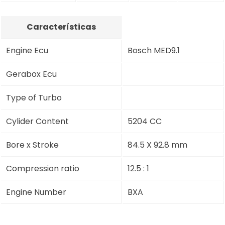
Características
Engine Ecu
Bosch MED9.1
Gerabox Ecu
Type of Turbo
Cylider Content
5204 CC
Bore x Stroke
84.5 X 92.8 mm
Compression ratio
12.5 : 1
Engine Number
BXA