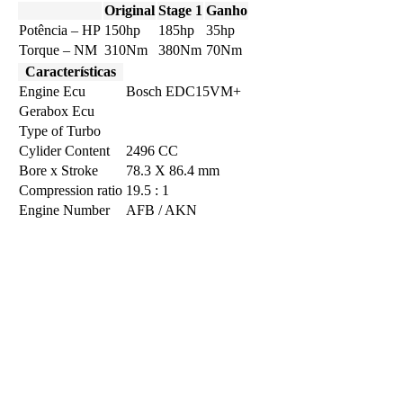
Original
Stage 1
Ganho
Potência – HP
150hp
185hp
35hp
Torque – NM
310Nm
380Nm
70Nm
Características
Engine Ecu
Bosch EDC15VM+
Gerabox Ecu
Type of Turbo
Cylider Content
2496 CC
Bore x Stroke
78.3 X 86.4 mm
Compression ratio
19.5 : 1
Engine Number
AFB / AKN