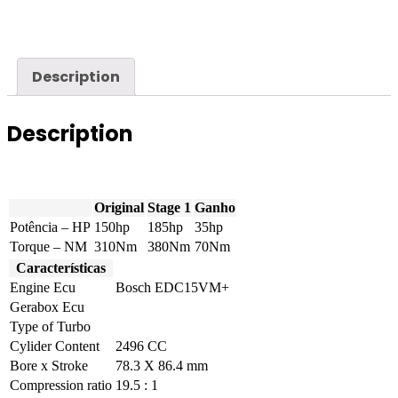
-
2.5
TDI
150hp
quantity
Description
Description
Original
Stage 1
Ganho
Potência – HP
150hp
185hp
35hp
Torque – NM
310Nm
380Nm
70Nm
Características
Engine Ecu
Bosch EDC15VM+
Gerabox Ecu
Type of Turbo
Cylider Content
2496 CC
Bore x Stroke
78.3 X 86.4 mm
Compression ratio
19.5 : 1