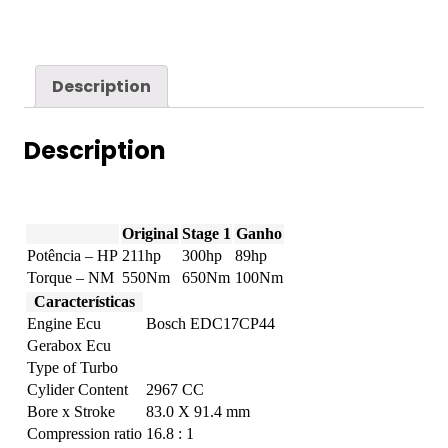
-
3.0
TDI
211hp
quantity
Description
Description
Original
Stage 1
Ganho
Potência – HP
211hp
300hp
89hp
Torque – NM
550Nm
650Nm
100Nm
Características
Engine Ecu
Bosch EDC17CP44
Gerabox Ecu
Type of Turbo
Cylider Content
2967 CC
Bore x Stroke
83.0 X 91.4 mm
Compression ratio
16.8 : 1