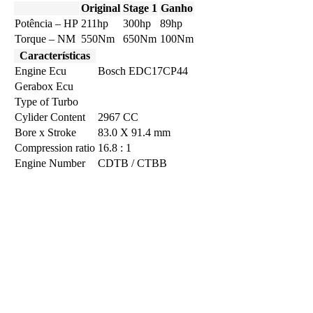
Original
Stage 1
Ganho
Potência – HP
211hp
300hp
89hp
Torque – NM
550Nm
650Nm
100Nm
Características
Engine Ecu
Bosch EDC17CP44
Gerabox Ecu
Type of Turbo
Cylider Content
2967 CC
Bore x Stroke
83.0 X 91.4 mm
Compression ratio
16.8 : 1
Engine Number
CDTB / CTBB