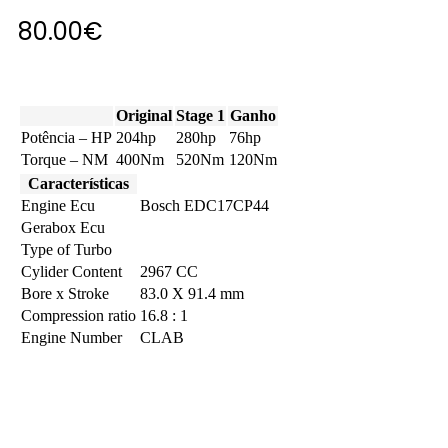
80.00
€
Original
Stage 1
Ganho
Potência – HP
204hp
280hp
76hp
Torque – NM
400Nm
520Nm
120Nm
Características
Engine Ecu
Bosch EDC17CP44
Gerabox Ecu
Type of Turbo
Cylider Content
2967 CC
Bore x Stroke
83.0 X 91.4 mm
Compression ratio
16.8 : 1
Engine Number
CLAB