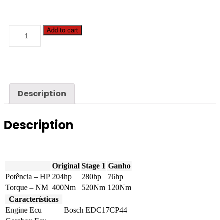
Audi
Add to cart
-
A8
-
3.0
TDI
FWD
204hp
Description
quantity
Description
Original
Stage 1
Ganho
Potência – HP
204hp
280hp
76hp
Torque – NM
400Nm
520Nm
120Nm
Características
Engine Ecu
Bosch EDC17CP44