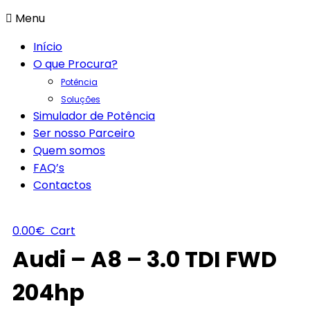
Menu
Início
O que Procura?
Potência
Soluções
Simulador de Potência
Ser nosso Parceiro
Quem somos
FAQ’s
Contactos
0.00
€
Cart
Audi – A8 – 3.0 TDI FWD
204hp