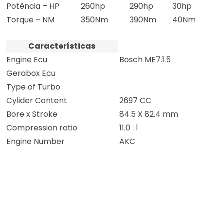
Potência – HP
260hp
290hp
30hp
Torque – NM
350Nm
390Nm
40Nm
Características
Engine Ecu
Bosch ME7.1.5
Gerabox Ecu
Type of Turbo
Cylider Content
2697 CC
Bore x Stroke
84.5 X 82.4 mm
Compression ratio
11.0 : 1
Engine Number
AKC