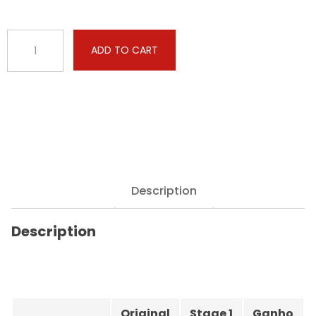
Audi
ADD TO CART
-
A8
-
3.7
V8
260hp
quantity
Description
Description
Original
Stage 1
Ganho