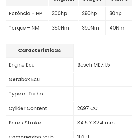
Potência – HP
260hp
290hp
30hp
Torque – NM
350Nm
390Nm
40Nm
Características
Engine Ecu
Bosch ME7.1.5
Gerabox Ecu
Type of Turbo
Cylider Content
2697 CC
Bore x Stroke
84.5 X 82.4 mm
Compression ratio
11.0 : 1