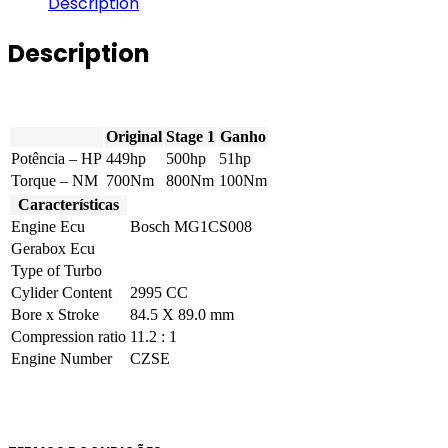
Description
TFSI-
e
Description
449hp
quantity
Original
Stage 1
Ganho
Potência – HP
449hp
500hp
51hp
Torque – NM
700Nm
800Nm
100Nm
Características
Engine Ecu
Bosch MG1CS008
Gerabox Ecu
Type of Turbo
Cylider Content
2995 CC
Bore x Stroke
84.5 X 89.0 mm
Compression ratio
11.2 : 1
Engine Number
CZSE