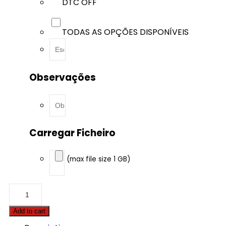
DTC OFF
TODAS AS OPÇÕES DISPONÍVEIS
Observações
Carregar Ficheiro
(max file size 1 GB)
Audi
-
A8
Add to cart
-
60