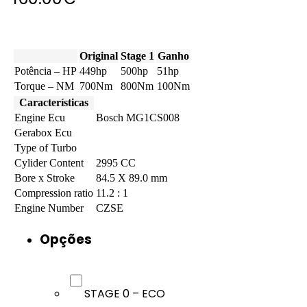
Original
Stage 1
Ganho
Potência – HP
449hp
500hp
51hp
Torque – NM
700Nm
800Nm
100Nm
Características
Engine Ecu
Bosch MG1CS008
Gerabox Ecu
Type of Turbo
Cylider Content
2995 CC
Bore x Stroke
84.5 X 89.0 mm
Compression ratio
11.2 : 1
Engine Number
CZSE
Opções
STAGE 0 – ECO