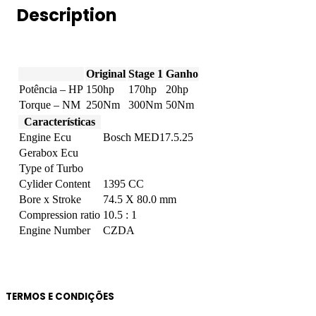
quantity
Description
Original
Stage 1
Ganho
Potência – HP
150hp
170hp
20hp
Torque – NM
250Nm
300Nm
50Nm
Características
Engine Ecu
Bosch MED17.5.25
Gerabox Ecu
Type of Turbo
Cylider Content
1395 CC
Bore x Stroke
74.5 X 80.0 mm
Compression ratio
10.5 : 1
Engine Number
CZDA
TERMOS E CONDIÇÕES