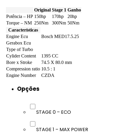
Original
Stage 1
Ganho
Potência – HP
150hp
170hp
20hp
Torque – NM
250Nm
300Nm
50Nm
Características
Engine Ecu
Bosch MED17.5.25
Gerabox Ecu
Type of Turbo
Cylider Content
1395 CC
Bore x Stroke
74.5 X 80.0 mm
Compression ratio
10.5 : 1
Engine Number
CZDA
Opções
STAGE 0 – ECO
STAGE 1 – MAX POWER