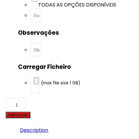
TODAS AS OPÇÕES DISPONÍVEIS
Observações
Carregar Ficheiro
(max file size 1 GB)
Audi
-
Q3
Add to cart
-
1.4
TFSI
Description
150hp