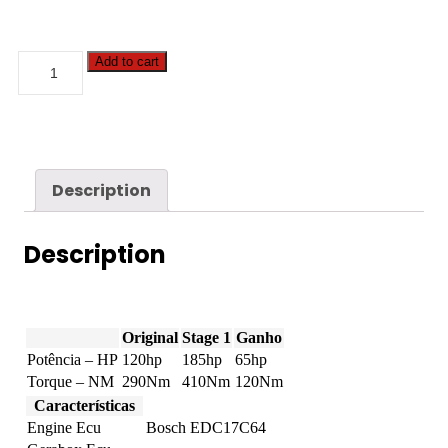
Audi
Add to cart
-
Q3
-
2.0
TDI
CR
120hp
Description
quantity
Description
Original
Stage 1
Ganho
Potência – HP
120hp
185hp
65hp
Torque – NM
290Nm
410Nm
120Nm
Características
Engine Ecu
Bosch EDC17C64