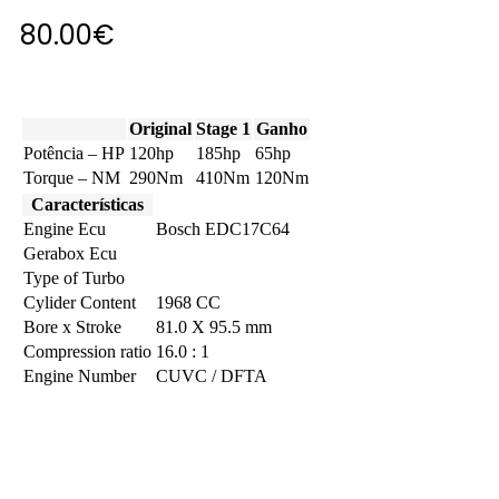
80.00
€
Original
Stage 1
Ganho
Potência – HP
120hp
185hp
65hp
Torque – NM
290Nm
410Nm
120Nm
Características
Engine Ecu
Bosch EDC17C64
Gerabox Ecu
Type of Turbo
Cylider Content
1968 CC
Bore x Stroke
81.0 X 95.5 mm
Compression ratio
16.0 : 1
Engine Number
CUVC / DFTA