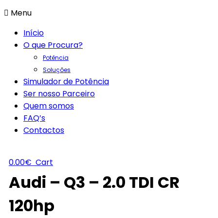
Menu
Início
O que Procura?
Potência
Soluções
Simulador de Potência
Ser nosso Parceiro
Quem somos
FAQ’s
Contactos
0.00
€
Cart
Audi – Q3 – 2.0 TDI CR
120hp