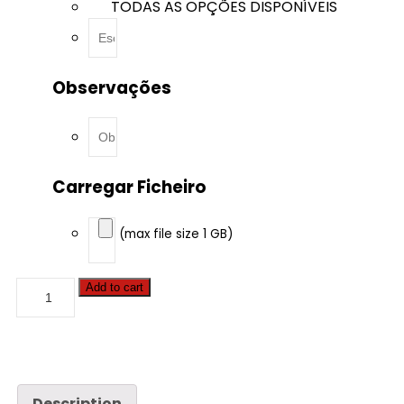
TODAS AS OPÇÕES DISPONÍVEIS
Observações
Carregar Ficheiro
(max file size 1 GB)
Audi
Add to cart
-
Q3
-
2.0
TDI
CR
177hp
Description