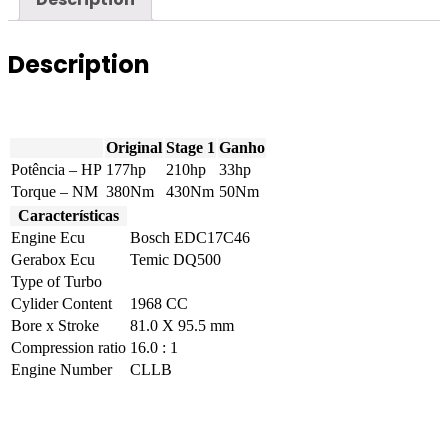
quantity
Description
Original
Stage 1
Ganho
Potência – HP
177hp
210hp
33hp
Torque – NM
380Nm
430Nm
50Nm
Características
Engine Ecu
Bosch EDC17C46
Gerabox Ecu
Temic DQ500
Type of Turbo
Cylider Content
1968 CC
Bore x Stroke
81.0 X 95.5 mm
Compression ratio
16.0 : 1
Engine Number
CLLB