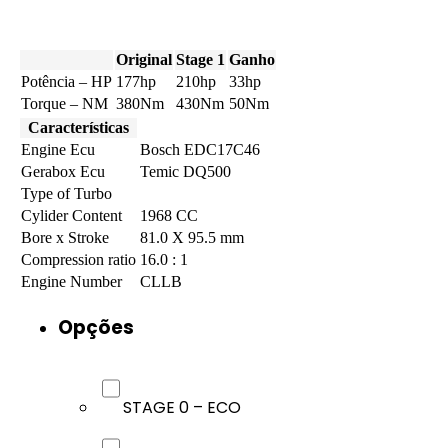
Original
Stage 1
Ganho
Potência – HP
177hp
210hp
33hp
Torque – NM
380Nm
430Nm
50Nm
Características
Engine Ecu
Bosch EDC17C46
Gerabox Ecu
Temic DQ500
Type of Turbo
Cylider Content
1968 CC
Bore x Stroke
81.0 X 95.5 mm
Compression ratio
16.0 : 1
Engine Number
CLLB
Opções
STAGE 0 – ECO