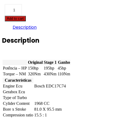
Audi
-
Q5
Add to cart
-
2.0
Description
TDI
CR
Description
150hp
quantity
Original
Stage 1
Ganho
Potência – HP
150hp
195hp
45hp
Torque – NM
320Nm
430Nm
110Nm
Características
Engine Ecu
Bosch EDC17C74
Gerabox Ecu
Type of Turbo
Cylider Content
1968 CC
Bore x Stroke
81.0 X 95.5 mm
Compression ratio
15.5 : 1