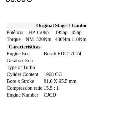
Original
Stage 1
Ganho
Potência – HP
150hp
195hp
45hp
Torque – NM
320Nm
430Nm
110Nm
Características
Engine Ecu
Bosch EDC17C74
Gerabox Ecu
Type of Turbo
Cylider Content
1968 CC
Bore x Stroke
81.0 X 95.5 mm
Compression ratio
15.5 : 1
Engine Number
CJCD