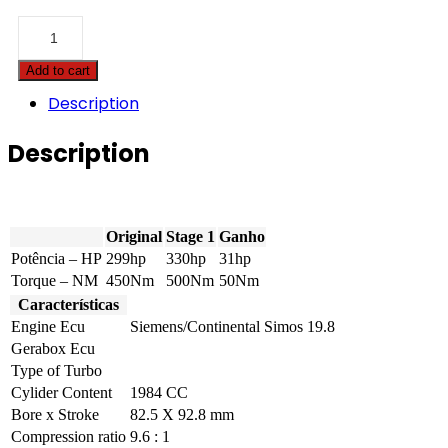
Audi
-
Q5
Add to cart
-
50
Description
TFSI-
e
Description
299hp
quantity
Original
Stage 1
Ganho
Potência – HP
299hp
330hp
31hp
Torque – NM
450Nm
500Nm
50Nm
Características
Engine Ecu
Siemens/Continental Simos 19.8
Gerabox Ecu
Type of Turbo
Cylider Content
1984 CC
Bore x Stroke
82.5 X 92.8 mm
Compression ratio
9.6 : 1