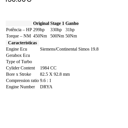
Original
Stage 1
Ganho
Potência – HP
299hp
330hp
31hp
Torque – NM
450Nm
500Nm
50Nm
Características
Engine Ecu
Siemens/Continental Simos 19.8
Gerabox Ecu
Type of Turbo
Cylider Content
1984 CC
Bore x Stroke
82.5 X 92.8 mm
Compression ratio
9.6 : 1
Engine Number
DRYA