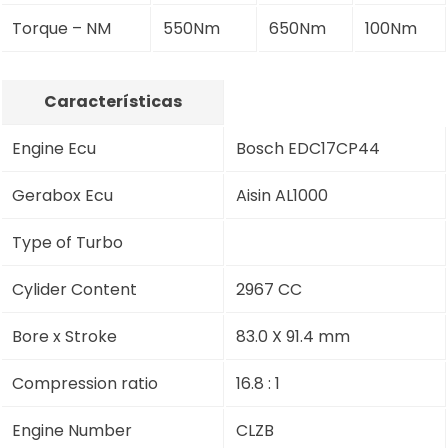
Torque – NM
550Nm
650Nm
100Nm
Características
Engine Ecu
Bosch EDC17CP44
Gerabox Ecu
Aisin AL1000
Type of Turbo
Cylider Content
2967 CC
Bore x Stroke
83.0 X 91.4 mm
Compression ratio
16.8 : 1
Engine Number
CLZB