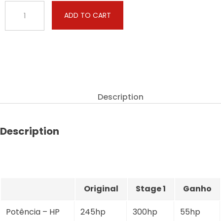
Audi
ADD TO CART
-
Q7
-
3.0
TDI
245hp
quantity
Description
Description
Original
Stage 1
Ganho
Potência – HP
245hp
300hp
55hp