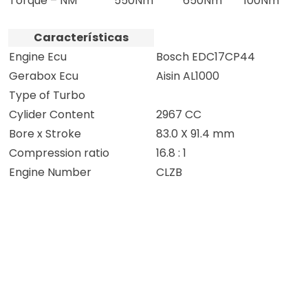
Torque – NM
550Nm
650Nm
100Nm
Características
Engine Ecu
Bosch EDC17CP44
Gerabox Ecu
Aisin AL1000
Type of Turbo
Cylider Content
2967 CC
Bore x Stroke
83.0 X 91.4 mm
Compression ratio
16.8 : 1
Engine Number
CLZB