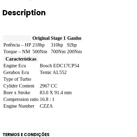
TDI
CR
Description
218hp
quantity
Original
Stage 1
Ganho
Potência – HP
218hp
310hp
92hp
Torque – NM
500Nm
700Nm
200Nm
Características
Engine Ecu
Bosch EDC17CP54
Gerabox Ecu
Temic AL552
Type of Turbo
Cylider Content
2967 CC
Bore x Stroke
83.0 X 91.4 mm
Compression ratio
16.8 : 1
Engine Number
CZZA
TERMOS E CONDIÇÕES