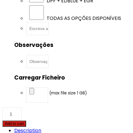
DPF + EDBLUE + EGR
TODAS AS OPÇÕES DISPONÍVEIS
Observações
Carregar Ficheiro
(max file size 1 GB)
Audi
-
Q7
Add to cart
-
Description
3.0