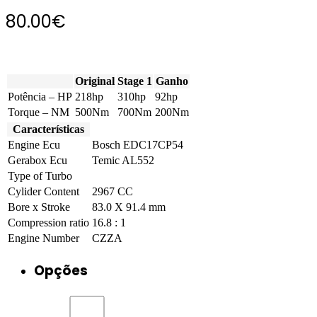
80.00
€
Original
Stage 1
Ganho
Potência – HP
218hp
310hp
92hp
Torque – NM
500Nm
700Nm
200Nm
Características
Engine Ecu
Bosch EDC17CP54
Gerabox Ecu
Temic AL552
Type of Turbo
Cylider Content
2967 CC
Bore x Stroke
83.0 X 91.4 mm
Compression ratio
16.8 : 1
Engine Number
CZZA
Opções