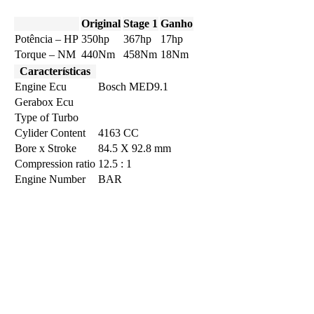
Original
Stage 1
Ganho
Potência – HP
350hp
367hp
17hp
Torque – NM
440Nm
458Nm
18Nm
Características
Engine Ecu
Bosch MED9.1
Gerabox Ecu
Type of Turbo
Cylider Content
4163 CC
Bore x Stroke
84.5 X 92.8 mm
Compression ratio
12.5 : 1
Engine Number
BAR