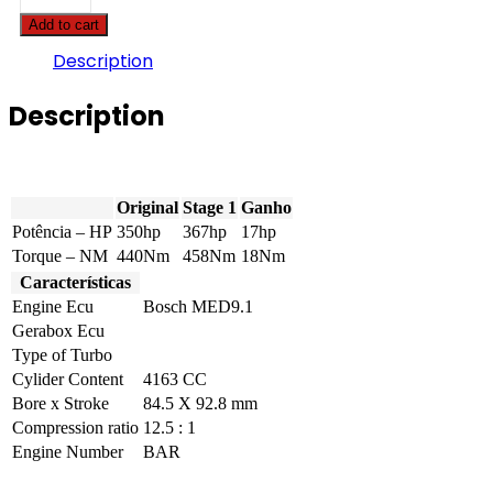
Q7
Add to cart
-
4.2
Description
FSI
350hp
Description
quantity
Original
Stage 1
Ganho
Potência – HP
350hp
367hp
17hp
Torque – NM
440Nm
458Nm
18Nm
Características
Engine Ecu
Bosch MED9.1
Gerabox Ecu
Type of Turbo
Cylider Content
4163 CC
Bore x Stroke
84.5 X 92.8 mm
Compression ratio
12.5 : 1
Engine Number
BAR