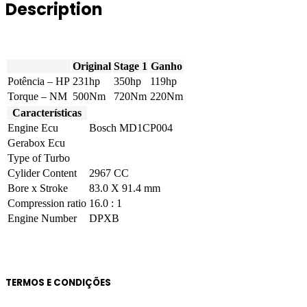
(3.0D)
Description
231hp
quantity
Original
Stage 1
Ganho
Potência – HP
231hp
350hp
119hp
Torque – NM
500Nm
720Nm
220Nm
Características
Engine Ecu
Bosch MD1CP004
Gerabox Ecu
Type of Turbo
Cylider Content
2967 CC
Bore x Stroke
83.0 X 91.4 mm
Compression ratio
16.0 : 1
Engine Number
DPXB
TERMOS E CONDIÇÕES