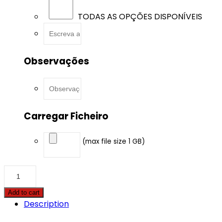
TODAS AS OPÇÕES DISPONÍVEIS
Observações
Carregar Ficheiro
(max file size 1 GB)
Audi
-
Q7
Add to cart
-
Description
45
TDI