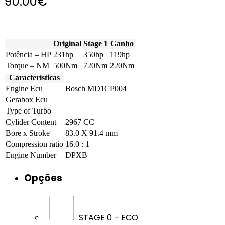
90.00
€
Original
Stage 1
Ganho
Potência – HP
231hp
350hp
119hp
Torque – NM
500Nm
720Nm
220Nm
Características
Engine Ecu
Bosch MD1CP004
Gerabox Ecu
Type of Turbo
Cylider Content
2967 CC
Bore x Stroke
83.0 X 91.4 mm
Compression ratio
16.0 : 1
Engine Number
DPXB
Opções
STAGE 0 – ECO