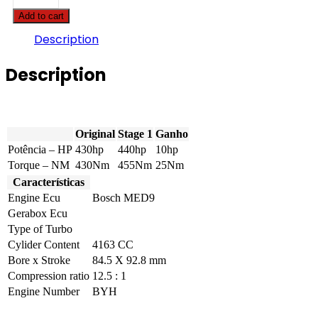
R8
Add to cart
-
4.2
Description
FSI
430hp
Description
quantity
Original
Stage 1
Ganho
Potência – HP
430hp
440hp
10hp
Torque – NM
430Nm
455Nm
25Nm
Características
Engine Ecu
Bosch MED9
Gerabox Ecu
Type of Turbo
Cylider Content
4163 CC
Bore x Stroke
84.5 X 92.8 mm
Compression ratio
12.5 : 1
Engine Number
BYH