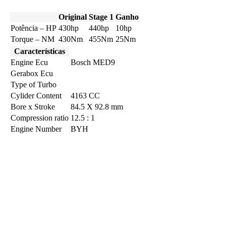
Original
Stage 1
Ganho
Potência – HP
430hp
440hp
10hp
Torque – NM
430Nm
455Nm
25Nm
Características
Engine Ecu
Bosch MED9
Gerabox Ecu
Type of Turbo
Cylider Content
4163 CC
Bore x Stroke
84.5 X 92.8 mm
Compression ratio
12.5 : 1
Engine Number
BYH