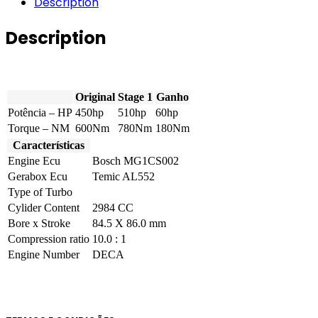
Description
V6
Bi-
Description
Turbo
450hp
quantity
Original
Stage 1
Ganho
Potência – HP
450hp
510hp
60hp
Torque – NM
600Nm
780Nm
180Nm
Características
Engine Ecu
Bosch MG1CS002
Gerabox Ecu
Temic AL552
Type of Turbo
Cylider Content
2984 CC
Bore x Stroke
84.5 X 86.0 mm
Compression ratio
10.0 : 1
Engine Number
DECA