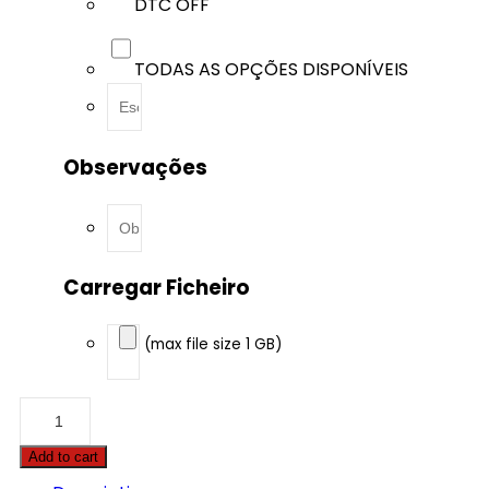
DTC OFF
TODAS AS OPÇÕES DISPONÍVEIS
Observações
Carregar Ficheiro
(max file size 1 GB)
Audi
-
RS4
Add to cart
-
2.9