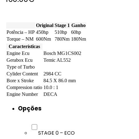
Original
Stage 1
Ganho
Potência – HP
450hp
510hp
60hp
Torque – NM
600Nm
780Nm
180Nm
Características
Engine Ecu
Bosch MG1CS002
Gerabox Ecu
Temic AL552
Type of Turbo
Cylider Content
2984 CC
Bore x Stroke
84.5 X 86.0 mm
Compression ratio
10.0 : 1
Engine Number
DECA
Opções
STAGE 0 – ECO