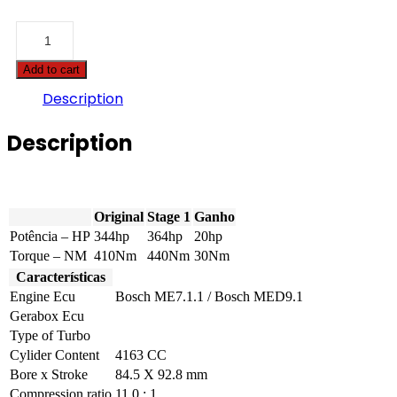
Audi
-
S4
Add to cart
-
4.2
Description
V8
344hp
Description
quantity
Original
Stage 1
Ganho
Potência – HP
344hp
364hp
20hp
Torque – NM
410Nm
440Nm
30Nm
Características
Engine Ecu
Bosch ME7.1.1 / Bosch MED9.1
Gerabox Ecu
Type of Turbo
Cylider Content
4163 CC
Bore x Stroke
84.5 X 92.8 mm
Compression ratio
11.0 : 1