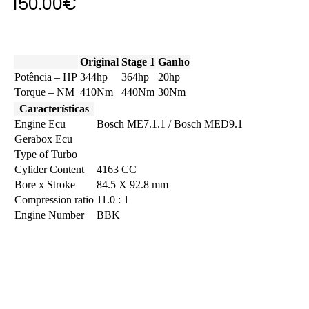
150.00
€
Original
Stage 1
Ganho
Potência – HP
344hp
364hp
20hp
Torque – NM
410Nm
440Nm
30Nm
Características
Engine Ecu
Bosch ME7.1.1 / Bosch MED9.1
Gerabox Ecu
Type of Turbo
Cylider Content
4163 CC
Bore x Stroke
84.5 X 92.8 mm
Compression ratio
11.0 : 1
Engine Number
BBK