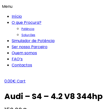
Menu
Início
O que Procura?
Potência
Soluções
Simulador de Potência
Ser nosso Parceiro
Quem somos
FAQ’s
Contactos
0.00
€
Cart
Audi – S4 – 4.2 V8 344hp