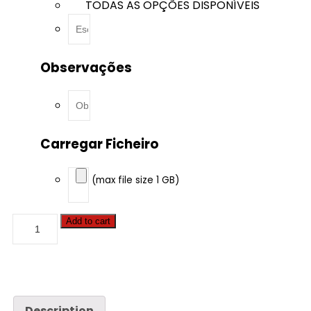
TODAS AS OPÇÕES DISPONÍVEIS
Observações
Carregar Ficheiro
(max file size 1 GB)
Audi
Add to cart
-
S5
-
3.0
V6
TDI
347hp
Description