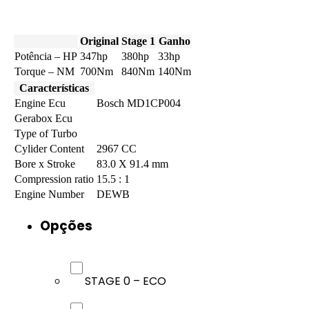
Original
Stage 1
Ganho
Potência – HP
347hp
380hp
33hp
Torque – NM
700Nm
840Nm
140Nm
Características
Engine Ecu
Bosch MD1CP004
Gerabox Ecu
Type of Turbo
Cylider Content
2967 CC
Bore x Stroke
83.0 X 91.4 mm
Compression ratio
15.5 : 1
Engine Number
DEWB
Opções
STAGE 0 – ECO