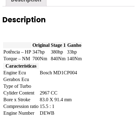
quantity
Description
Original
Stage 1
Ganho
Potência – HP
347hp
380hp
33hp
Torque – NM
700Nm
840Nm
140Nm
Características
Engine Ecu
Bosch MD1CP004
Gerabox Ecu
Type of Turbo
Cylider Content
2967 CC
Bore x Stroke
83.0 X 91.4 mm
Compression ratio
15.5 : 1
Engine Number
DEWB